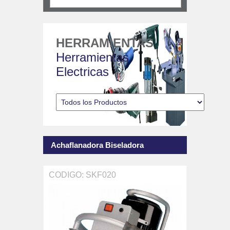
HERRAMIENTAS
Herramientas
Electricas
Achaflanadora Biseladora
CODIGO: SKF020